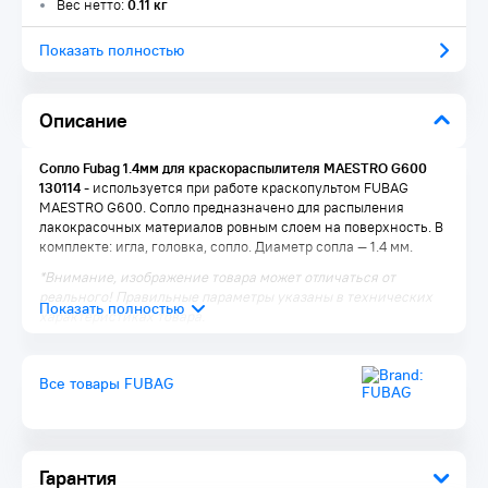
Вес нетто:
0.11 кг
Показать полностью
Описание
Сопло Fubag 1.4мм для краскораспылителя MAESTRO G600
130114
- используется при работе краскопультом FUBAG
MAESTRO G600. Сопло предназначено для распыления
лакокрасочных материалов ровным слоем на поверхность. В
комплекте: игла, головка, сопло. Диаметр сопла — 1.4 мм.
*Внимание, изображение товара может отличаться от
реального! Правильные параметры указаны в технических
характеристиках товара.
Все товары FUBAG
Гарантия