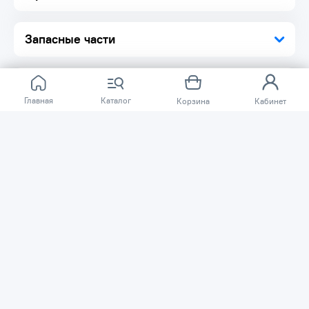
Запасные части
Главная
Каталог
Корзина
Кабинет
Отзывов ещё нет.
Расскажите о товаре, который приобрели у нас.
Благодаря этому другие покупатели смогут узнать о
качестве, достоинствах и возможных недостатках
товара, который они собираются приобрести.
Написать отзыв
Нужна помощь?
Задайте вопрос о товаре, и мы или другие покупатели
помогут вам с ответом. Ваш вопрос может быть полезен