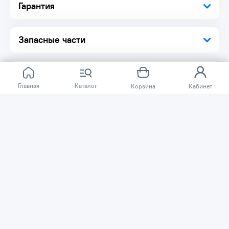
Гарантия
Запасные части
Главная
Каталог
Корзина
Кабинет
Отзывов ещё нет.
Расскажите о товаре, который приобрели у нас.
Благодаря этому другие покупатели смогут узнать о
качестве, достоинствах и возможных недостатках
товара, который они собираются приобрести.
Написать отзыв
Нужна помощь?
Задайте вопрос о товаре, и мы или другие покупатели