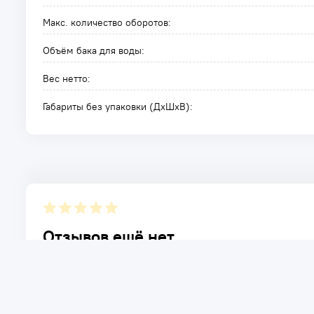
Макс. количество оборотов:
Объём бака для воды:
Вес нетто:
Габариты без упаковки (ДxШxВ):
Отзывов ещё нет.
Расскажите о товаре, который приобрели у нас. Благод
достоинствах и возможных недостатках товара, котор
Написать отзыв