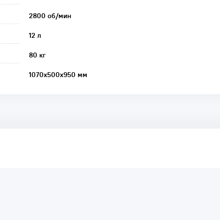
2800 об/мин
12 л
80 кг
1070х500х950 мм
аря этому другие покупатели смогут узнать о качестве,
ый они собираются приобрести.