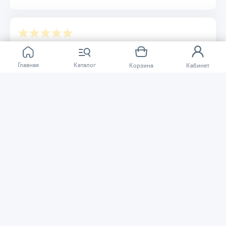
Отзывов ещё нет.
Главная
Каталог
Корзина
Кабинет
Расскажите о товаре, который приобрели у нас.
Благодаря этому другие покупатели смогут узнать о
качестве, достоинствах и возможных недостатках
товара, который они собираются приобрести.
Написать отзыв
Нужна помощь?
Задайте вопрос о товаре, и мы или другие покупатели
помогут вам с ответом. Ваш вопрос может быть полезен
и другим покупателям.
Задать вопрос