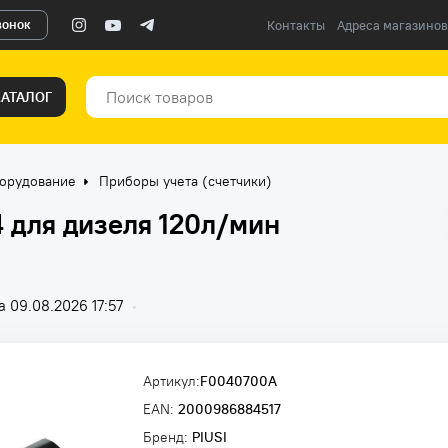
вонок
Контакты
Адреса магазинов
КАТАЛОГ
борудование
Приборы учета (счетчики)
 для дизеля 120л/мин
 09.08.2026 17:57
•
Артикул:
F0040700A
EAN:
2000986884517
Бренд:
PIUSI