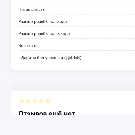
Погрешность:
Размер резьбы на входе:
Размер резьбы на выходе:
Вес нетто:
Габариты без упаковки (ДxШxВ):
Отзывов ещё нет.
Расскажите о товаре, который приобрели у нас. Благод
достоинствах и возможных недостатках товара, котор