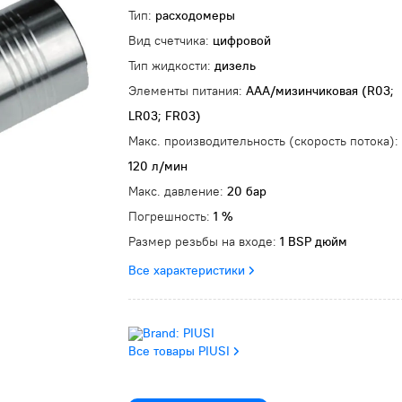
Тип:
расходомеры
Вид счетчика:
цифровой
Тип жидкости:
дизель
Элементы питания:
AAA/мизинчиковая (R03;
LR03; FR03)
Макс. производительность (скорость потока):
120 л/мин
Макс. давление:
20 бар
Погрешность:
1 %
Размер резьбы на входе:
1 BSP дюйм
Все характеристики
Все товары PIUSI