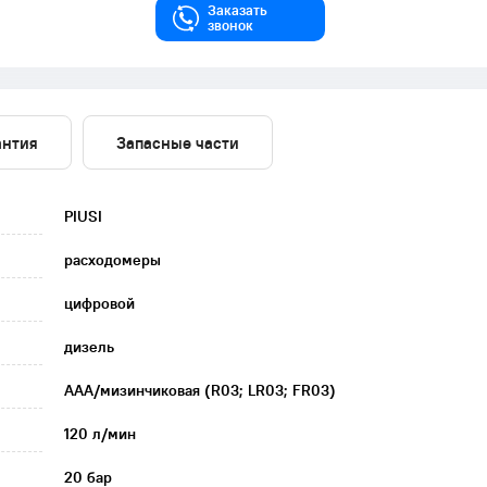
Заказать
звонок
антия
Запасные части
PIUSI
расходомеры
цифровой
дизель
AAA/мизинчиковая (R03; LR03; FR03)
120 л/мин
20 бар