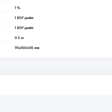
1 %
1 BSP дюйм
1 BSP дюйм
0.5 кг
115х160х135 мм
аря этому другие покупатели смогут узнать о качестве,
ый они собираются приобрести.