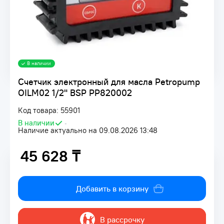
В наличии
Счетчик электронный для масла Petropump
OILM02 1/2" BSP PP820002
Код товара: 55901
В наличии
•
Наличие актуально на 09.08.2026 13:48
45 628 ₸
45 628 ₸
Добавить в корзину
В рассрочку