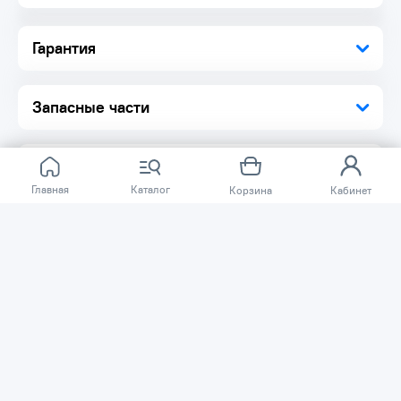
Гарантия
Запасные части
Главная
Каталог
Корзина
Кабинет
Отзывов ещё нет.
Расскажите о товаре, который приобрели у нас.
Благодаря этому другие покупатели смогут узнать о
качестве, достоинствах и возможных недостатках
товара, который они собираются приобрести.
Написать отзыв
Нужна помощь?