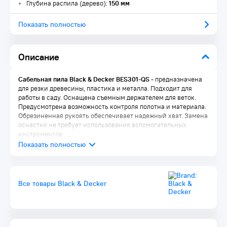
Глубина распила (дерево):
150 мм
Показать полностью
Описание
Сабельная пила Black & Decker BES301-QS
- предназначена
для резки древесины, пластика и металла. Подходит для
работы в саду. Оснащена съемным держателем для веток.
Предусмотрена возможность контроля полотна и материала.
Обрезиненная рукоять обеспечивает надежный хват. Замена
оснастки не требует использования вспомогательных
инструментов.
Преимущества:
Возможность контроля полотна и материала
Быстрая замена полотен для различных задач
Работа по дереву, металлу и пластику
Все товары Black & Decker
Держатель для веток для удобства ухода за деревьями в
саду
Легкий вес и низкий уровень вибрации для
максимального комфорта при продолжительных работах
Возможность удержания пилы двумя руками в разных