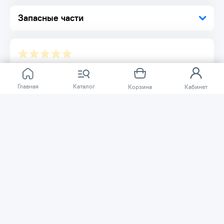
Запасные части
Отзывов ещё нет.
Главная
Каталог
Корзина
Кабинет
Расскажите о товаре, который приобрели у нас.
Благодаря этому другие покупатели смогут узнать о
качестве, достоинствах и возможных недостатках
товара, который они собираются приобрести.
Написать отзыв
Нужна помощь?
Задайте вопрос о товаре, и мы или другие покупатели
помогут вам с ответом. Ваш вопрос может быть полезен
и другим покупателям.