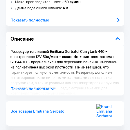
Макс. производительность:
50 л/мин
Длина подающего шланга:
4 м
Показать полностью
Описание
Резервуар топливный Emiliana Serbatoi Carrytank 440 +
электронасос 12V 50л/мин + шланг 4м + пистолет-автомат
CTB440EE​
- предназначен для перекачки бензина. Выполнен
из полиэтилена высокой плотности. Не имеет швов, что
гарантирует полную герметичность. Резервуар дополнен
интегрированными вилочными карманами для поднятия
погрузчиком, а также ручками для транспортировки вручную
при условии пустого бака. Предусмотрены выемки для
крепления транспортными ремнями.
Комплектация:
Все товары Emiliana Serbatoi
Электрический насос 12 V ( 50 л/мин) 1 шт.
4-х метровый шланг с пистолетом (автомат) 1 шт.
4-х метровый кабель для подключения к аккумулятору 1