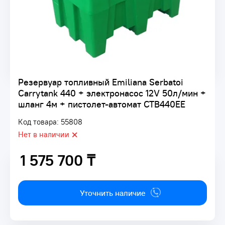
Резервуар топливный Emiliana Serbatoi
Carrytank 440 + электронасос 12V 50л/мин +
шланг 4м + пистолет-автомат CTB440EE
Код товара: 55808
Нет в наличии
1 575 700 ₸
1 575 700 ₸
Уточнить наличие