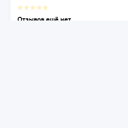
Отзывов ещё нет.
Расскажите о товаре, который приобрели у нас. Благод
достоинствах и возможных недостатках товара, котор
Написать отзыв