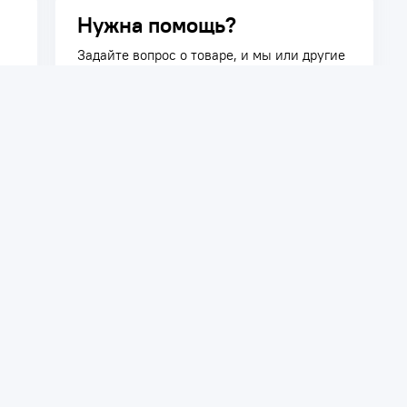
Нужна помощь?
Задайте вопрос о товаре, и мы или другие
покупатели помогут вам с ответом. Ваш
вопрос может быть полезен и другим
покупателям.
Задать вопрос
телям
Сотрудничество