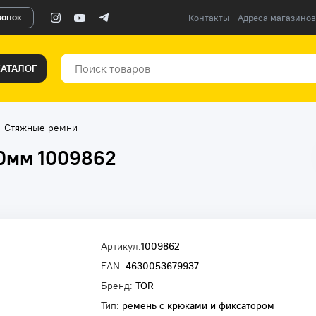
вонок
Контакты
Адреса магазинов
КАТАЛОГ
Стяжные ремни
50мм 1009862
Артикул:
1009862
EAN:
4630053679937
Бренд:
TOR
Тип:
ремень с крюками и фиксатором