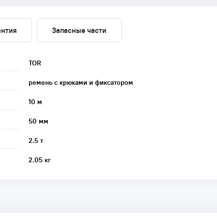
антия
Запасные части
TOR
ремень с крюками и фиксатором
10 м
50 мм
2.5 т
2.05 кг