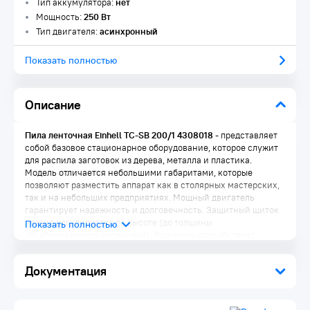
Тип аккумулятора:
нет
Мощность:
250 Вт
Тип двигателя:
асинхронный
Показать полностью
Описание
Пила ленточная Einhell TC-SB 200/1 4308018
- представляет
собой базовое стационарное оборудование, которое служит
для распила заготовок из дерева, металла и пластика.
Модель отличается небольшими габаритами, которые
позволяют разместить аппарат как в столярных мастерских,
так и на небольших предприятиях. Мощный двигатель
гарантирует надежность и долговечность. Защитный щиток
лезвия регулируется по высоте (до толщины
обрабатываемого материала). Толкатель способствует
удобству и безопасности во время выполнения операций.
Наклоняемый рабочий стол обеспечивает широкие
Документация
возможности. Благодаря массивному основанию
конструкция устойчива на поверхности. Барашковый винт
предназначается для легкой и быстрой регулировки
натяжения пильного полотна. Для простоты управления