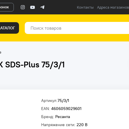
вонок
Контакты
Адреса магазинов
КАТАЛОГ
е
 SDS-Plus 75/3/1
Артикул:
75/3/1
EAN:
4606059029601
Бренд:
Ресанта
Напряжение сети:
220 В