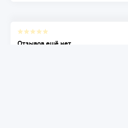
Отзывов ещё нет.
Расскажите о товаре, который приобрели у нас. Благод
достоинствах и возможных недостатках товара, котор
Написать отзыв