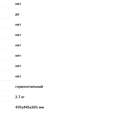
нет
да
нет
нет
нет
нет
нет
нет
горизонтальный
2.7 кг
470х445х305 мм