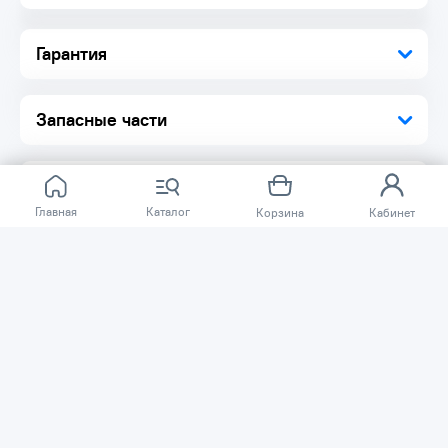
Гарантия
Запасные части
Главная
Каталог
Корзина
Кабинет
Отзывов ещё нет.
Расскажите о товаре, который приобрели у нас.
Благодаря этому другие покупатели смогут узнать о
качестве, достоинствах и возможных недостатках
товара, который они собираются приобрести.
Написать отзыв
Нужна помощь?