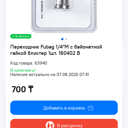
В наличии
Переходник Fubag 1/4"M с байонетной
гайкой блистер 1шт. 180402 B
Код товара: 63940
В наличии
•
Наличие актуально на 07.08.2026 07:41
700 ₸
700 ₸
Добавить в корзину
В рассрочку