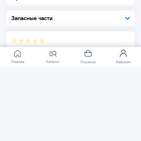
Блок пенообразования дает полный резервуар хорошей
пены, которого хватит на несколько автомашин
Манометр и перепускной клапан для обеспечения
Запасные части
безопасности
Комплектация:
Пеногенератор высокого давления 1 шт.
Отзывов ещё нет.
Главная
Каталог
Корзина
Кабинет
Расскажите о товаре, который приобрели у нас.
Благодаря этому другие покупатели смогут узнать о
качестве, достоинствах и возможных недостатках
товара, который они собираются приобрести.
Написать отзыв
Нужна помощь?
Задайте вопрос о товаре, и мы или другие покупатели
помогут вам с ответом. Ваш вопрос может быть полезен