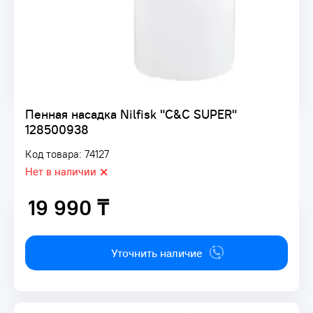
Пенная насадка Nilfisk "C&C SUPER"
128500938
Код товара: 74127
Нет в наличии
19 990 ₸
19 990 ₸
Уточнить наличие