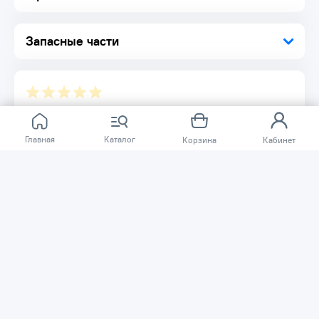
Запасные части
Отзывов ещё нет.
Главная
Каталог
Корзина
Кабинет
Расскажите о товаре, который приобрели у нас.
Благодаря этому другие покупатели смогут узнать о
качестве, достоинствах и возможных недостатках
товара, который они собираются приобрести.
Написать отзыв
Нужна помощь?
Задайте вопрос о товаре, и мы или другие покупатели
помогут вам с ответом. Ваш вопрос может быть полезен