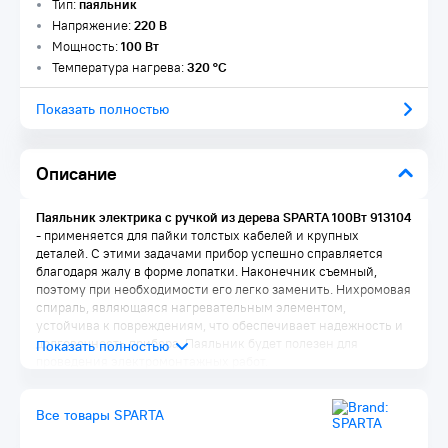
Тип:
паяльник
Напряжение:
220 В
Мощность:
100 Вт
Температура нагрева:
320 °C
Показать полностью
Описание
Паяльник электрика с ручкой из дерева SPARTA 100Вт 913104
- применяется для пайки толстых кабелей и крупных
деталей. С этими задачами прибор успешно справляется
благодаря жалу в форме лопатки. Наконечник съемный,
поэтому при необходимости его легко заменить. Нихромовая
спираль, являющаяся нагревательным элементом,
устойчива к повреждениям, что обеспечивает надежность и
долговечность прибора. Паяльник будет полезен для
проведения электромонтажных работ.
Преимущества:
Все товары SPARTA
Медное жало разогревается быстро и чистится легко,
поэтому паяльник удобен в использовании