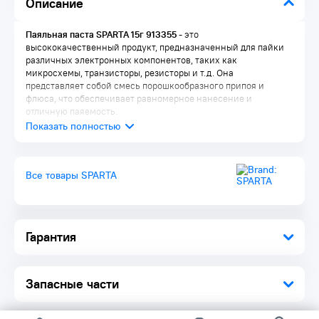
Описание
Паяльная паста SPARTA 15г 913355
- это
высококачественный продукт, предназначенный для пайки
различных электронных компонентов, таких как
микросхемы, транзисторы, резисторы и т.д. Она
представляет собой смесь порошкообразного припоя и
флюса, что обеспечивает равномерное нанесение и
отличную паяемость.
Преимущества:
Безотмывочные пасты, состоящие из RMA-флюса и
Все товары SPARTA
припойного порошка, слабо подверженного процессам
окисления
Обеспечивают качественное удаление оксидных пленок с
поверхностей металлов при пайке
Не требуют отмывки после пайки остатки флюса
Гарантия
противостоят коррозии и другим процессам, вызывающим
ухудшение электронных характеристик изделия
Высокая надежность образуемых паяных соединений
Не вызывают образования шариков припоя вблизи
Запасные части
контактных площадок
Комплектация: