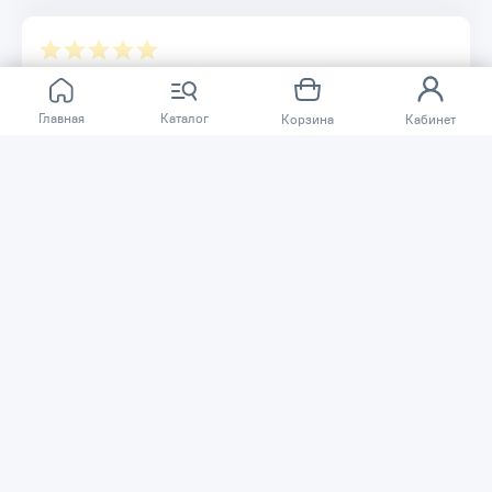
Отзывов ещё нет.
Главная
Каталог
Корзина
Кабинет
Расскажите о товаре, который приобрели у нас.
Благодаря этому другие покупатели смогут узнать о
качестве, достоинствах и возможных недостатках
товара, который они собираются приобрести.
Написать отзыв
Нужна помощь?
Задайте вопрос о товаре, и мы или другие покупатели
помогут вам с ответом. Ваш вопрос может быть полезен
и другим покупателям.
Задать вопрос