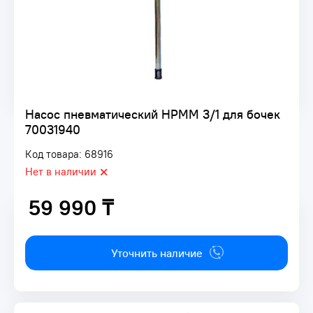
Насос пневматический HPMM 3/1 для бочек
70031940
Код товара: 68916
Нет в наличии
59 990 ₸
59 990 ₸
Уточнить наличие