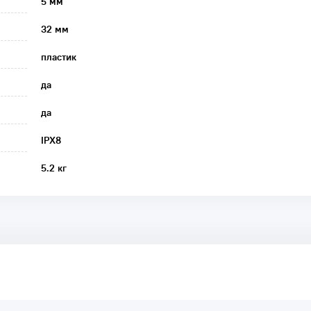
5 мм
32 мм
пластик
да
да
IPX8
5.2 кг