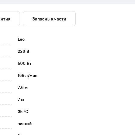
антия
Запасные части
Leo
220 В
500 Вт
166 л/мин
7.6 м
7 м
35 °C
чистый