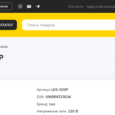
вонок
Контакты
Адреса магазинов
КАТАЛОГ
сосы
P
Артикул:
LKS-500P
EAN:
6941814723034
Бренд:
Leo
Напряжение сети:
220 В