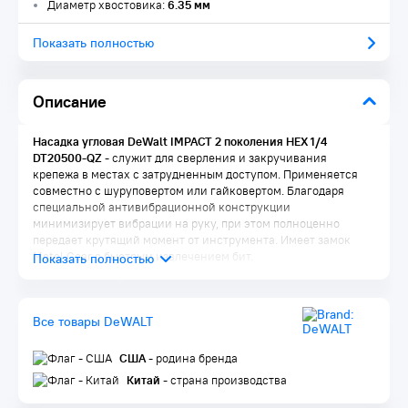
Диаметр хвостовика:
6.35 мм
Показать полностью
Описание
Насадка угловая DeWalt IMPACT 2 поколения HEX 1/4
DT20500-QZ
- служит для сверления и закручивания
крепежа в местах с затрудненным доступом. Применяется
совместно с шуруповертом или гайковертом. Благодаря
специальной антивибрационной конструкции
минимизирует вибрации на руку, при этом полноценно
передает крутящий момент от инструмента. Имеет замок
Metal Gear с быстрым извлечением бит.
Внимание, изображение товара может отличаться от
реального! Верные параметры указаны в технических
характеристиках товара.
Все товары DeWALT
Комплектация:
США
- родина бренда
Насадка 1 шт.
Китай
- страна производства
Упаковка 1 шт.