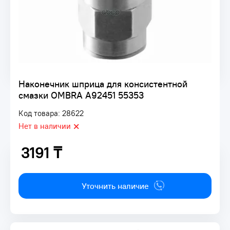
Наконечник шприца для консистентной
смазки OMBRA A92451 55353
Код товара: 28622
Нет в наличии
3191 ₸
3191 ₸
Уточнить наличие