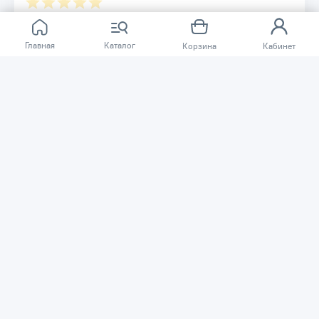
Отзывов ещё нет.
Главная
Каталог
Корзина
Кабинет
Расскажите о товаре, который приобрели у нас.
Благодаря этому другие покупатели смогут узнать о
качестве, достоинствах и возможных недостатках
товара, который они собираются приобрести.
Написать отзыв
Нужна помощь?
Задайте вопрос о товаре, и мы или другие покупатели
помогут вам с ответом. Ваш вопрос может быть полезен
и другим покупателям.
Задать вопрос