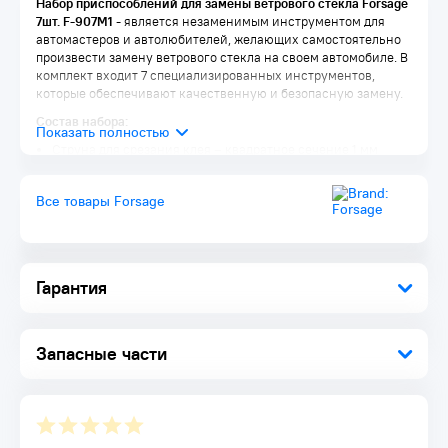
Набор приспособлений для замены ветрового стекла Forsage
7шт. F-907M1
- является незаменимым инструментом для
автомастеров и автолюбителей, желающих самостоятельно
произвести замену ветрового стекла на своем автомобиле. В
комплект входит 7 специализированных инструментов,
которые обеспечивают качественную и безопасную замену.
Состав набора:
Струна для срезания клея – квадратное сечение 1 мм
обеспечивает точный и аккуратный разрез стекла.
Два держателя струны – оснащены удобными
Все товары Forsage
пластиковыми рукоятками и системой фиксации, что
позволяет легко управлять проволокой во время работы.
Нож для срезания бутил-каучукового клеящего состава –
обеспечивает быстрое и легкое удаление старого стекла.
Приспособление для подачи струны – упрощает работу с
Гарантия
проволокой и повышает комфорт при замене.
Съемник пистонов обшивки салона – помогает избежать
повреждений обшивки в процессе замены стекла.
Приспособление для демонтажа молдинга лобового
Запасные части
стекла – гарантирует легкость и безопасность при снятии
молдинга.
Удобство хранения:
Набор поставляется в ложементе, что обеспечивает