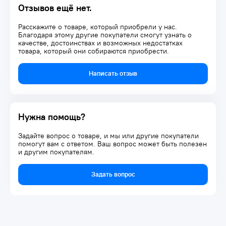
удобное хранение и транспортировку всех инструментов.
Отзывов ещё нет.
Безопасность и качество:
Главный приоритет при замене ветрового стекла – это
Расскажите о товаре, который приобрели у нас.
безопасность. Данный набор поможет вам выполнить
Благодаря этому другие покупатели смогут узнать о
замену стекла максимально качественно и безопасно,
качестве, достоинствах и возможных недостатках
минимизируя риск повреждения других деталей
товара, который они собираются приобрести.
автомобиля. С помощью этого набора вы сможете
самостоятельно произвести замену стекла, не прибегая к
Написать отзыв
помощи специалистов.
Нужна помощь?
Задайте вопрос о товаре, и мы или другие покупатели
помогут вам с ответом. Ваш вопрос может быть полезен
и другим покупателям.
Задать вопрос