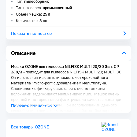
Тип:
пылесборник
Тип пылесоса:
промышленный
Объём мешка:
25 л
Количество:
3 шт.
Показать полностью
Описание
Мешки OZONE для пылесоса NILFISK MULTI 20/30 3шт. CP-
238/3
- подходит для пылесоса NILFISK MULTI 20; MULTI 30.
Он изготовлен из синтетического четырехслойного
материала "micro-por" с добавлением мельтблауна.
Специальные фильтрующие слои с очень тонкими
волокнами задерживают мельчайшую пыль. Мешок очень
прочный и не теряет свои фильтрующие качества даже при
работе с влажным мусором. При использовании данного
пылесборника двигатель пылесоса работает без перегрузок.
Преимущества:
Все товары OZONE
Благодаря армированному слою мешки имеют
увеличенную прочность, что позволяет собирать все виды