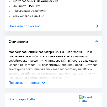
Тип управления:
механический
Мощность:
1500 Вт
Напряжение сети:
220 В
Количество секций:
7
Показать полностью
Описание
Маслонаполненные радиаторы BALLU
– это мобильные и
современные приборы, выполненные в эксклюзивном
дизайнерском решении. Антикоррозийный состав защищает
модели от негативных воздействий внешней среды, матовое
текстурное покрытие увеличивает теплоотдачу на 20%, а
высокоточный термостат нового поколения автоматически
поддерживает температуру в помещении.
Принцип действия
Все товары Ballu
Внутри герметичного металлического корпуса,
наполненного минеральным маслом, находится ТЭН. При