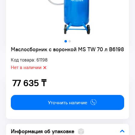
Маслосборник с воронкой MS TW 70 л B6198
Код товара: 61198
Нет в наличии
77 635 ₸
77 635 ₸
Уточнить наличие
Информация об упаковке