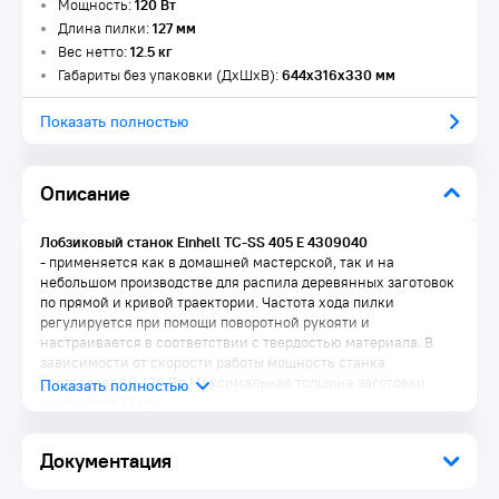
Мощность:
120 Вт
Длина пилки:
127 мм
Вес нетто:
12.5 кг
Габариты без упаковки (ДxШxВ):
644x316x330 мм
Показать полностью
Описание
Лобзиковый станок Einhell TC-SS 405 E 4309040
- применяется как в домашней мастерской, так и на
небольшом производстве для распила деревянных заготовок
по прямой и кривой траектории. Частота хода пилки
регулируется при помощи поворотной рукояти и
настраивается в соответствии с твердостью материала. В
зависимости от скорости работы мощность станка
составляет 80-120 Вт. Максимальная толщина заготовки
составляет 57 мм.
Преимущества:
Документация
Поворотная рукоять позволяет быстро натягивать и
ослаблять пильное полотно агрегата для оперативной