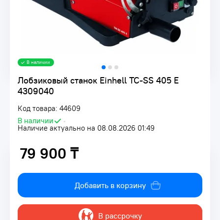
В наличии
Лобзиковый станок Einhell TC-SS 405 E
4309040
Код товара: 44609
В наличии
•
Наличие актуально на 08.08.2026 01:49
79 900 ₸
79 900 ₸
Добавить в корзину
В рассрочку