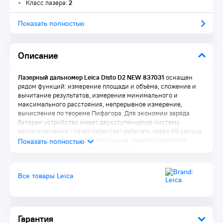
Класс лазера:
2
Показать полностью
Описание
Лазерный дальномер Leica Disto D2 NEW 837031
оснащен
рядом функций: измерение площади и объёма, сложение и
вычитание результатов, измерение минимального и
максимального расстояния, непрерывное измерение,
вычисление по теореме Пифагора. Для экономии заряда
батареи устройство имеет двухступенчатую систему
автоотключения - лазер перестает работать через 90 секунд
простоя, а прибор - через 180 секунд. Одного комплекта
батарей хватает на 10000 измерений.
Все товары Leica
Особенности дальномера Leica Disto D2
Эффективность - специальная скоба изменяет свои
позиции под разными углами, что позволяет проводить
Гарантия
сложные измерения в труднодоступных местах.