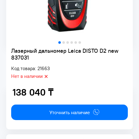
Лазерный дальномер Leica DISTO D2 new
837031
Код товара: 21663
Нет в наличии
138 040 ₸
138 040 ₸
Уточнить наличие