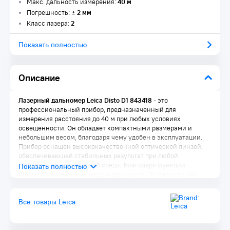
Макс. дальность измерения:
40 м
Погрешность:
± 2 мм
Класс лазера:
2
Показать полностью
Описание
Лазерный дальномер Leica Disto D1 843418
- это
профессиональный прибор, предназначенный для
измерения расстояния до 40 м при любых условиях
освещенности. Он обладает компактными размерами и
небольшим весом, благодаря чему удобен в эксплуатации.
Прибор оснащен высококачественной оптической линзой,
обеспечивающей стабильных результат при любой
температуре окружающей среды. Благодаря функции
Bluetooth возможна передача данных на ПК, планшет или
мобильный телефон.
Все товары Leica
Преимущества