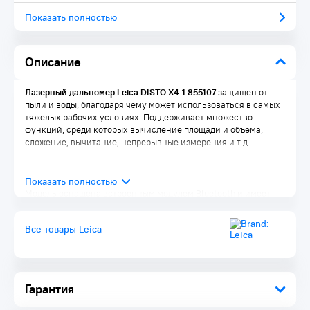
Показать полностью
Описание
Лазерный дальномер Leica DISTO X4-1 855107
защищен от
пыли и воды, благодаря чему может использоваться в самых
тяжелых рабочих условиях. Поддерживает множество
функций, среди которых вычисление площади и объема,
сложение, вычитание, непрерывные измерения и т.д.
Модель оснащена встроенным модулем Bluetooth и имеет
цифровой видоискатель с 4х-кратным увеличением.
Дисплей с подсветкой облегчает считывание данных в
Все товары Leica
слабоосвещенных помещениях.
При совместной работе прибора с адаптером Leica DST 360 и
мобильным приложением Leica Disto Plan можно измерять
расстояние между любыми двумя точками и дистанционно
Гарантия
определять площади сложных поверхностей.