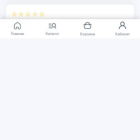
Отзывов ещё нет.
Главная
Каталог
Корзина
Кабинет
Расскажите о товаре, который приобрели у нас.
Благодаря этому другие покупатели смогут узнать о
качестве, достоинствах и возможных недостатках
товара, который они собираются приобрести.
Написать отзыв
Нужна помощь?
Задайте вопрос о товаре, и мы или другие покупатели
помогут вам с ответом. Ваш вопрос может быть полезен
и другим покупателям.
Задать вопрос