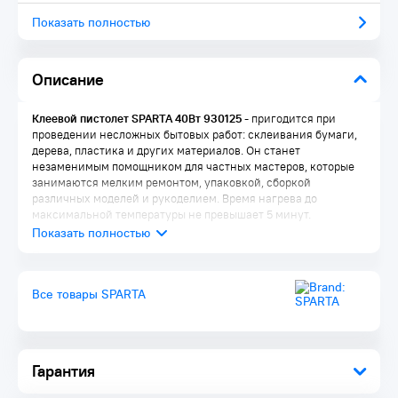
Показать полностью
Описание
Клеевой пистолет SPARTA 40Вт 930125
- пригодится при
проведении несложных бытовых работ: склеивания бумаги,
дерева, пластика и других материалов. Он станет
незаменимым помощником для частных мастеров, которые
занимаются мелким ремонтом, упаковкой, сборкой
различных моделей и рукоделием. Время нагрева до
максимальной температуры не превышает 5 минут.
Преимущества:
Корпус из ударопрочной пластмассы устойчив к
Все товары SPARTA
механическим повреждениям
Во время работы пистолет можно устанавливать на
металлическую скобу-подставку, это повышает удобство
эксплуатации
Специальное окошко позволяет отслеживать уровень
Гарантия
расхода стержня внутри ствола
Противокапельная система обеспечивает оптимальный