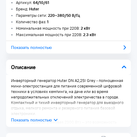
Артикул:
64/10/61
Бренд:
Huter
Параметры сети:
220~380/50 В/Гц
Количество фаз:
1
Номинальная мощность при 220В:
2 кВт
Максимальная мощность при 220В:
2.3 кВт
Показать полностью
Описание
Инверторный генератор Huter DN A2,2SI Grey - полноценная
мини-электростанция для питания современной цифровой
техники в условиях кемпинга, на даче или во время
непродолжительных отключений электричества в городе.
Компактный и тихий инверторный генератор для выездного
отдыха, мелкого ремонта и резервного питания базовой
электроники.
Мощность 2000 Вт (пиковая 2300 Вт) — это возможность
одновременно запитать освещение (LED-лента, лампы),
небольшой холодильник, насос для полива или