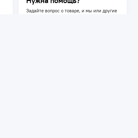
Нужна помощь?
Задайте вопрос о товаре, и мы или другие
покупатели помогут вам с ответом. Ваш
вопрос может быть полезен и другим
покупателям.
Задать вопрос
телям
Сотрудничество
ть заказ
Дилерам