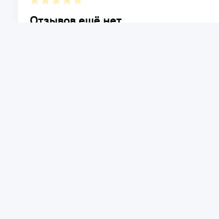
Отзывов ещё нет.
Расскажите о товаре, который приобрели у нас. Благод
достоинствах и возможных недостатках товара, котор
Написать отзыв