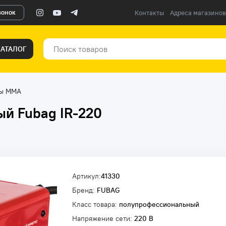
вонок
Контакты
Адреса магазинов
КАТАЛОГ
ты ММА
й Fubag IR-220
Артикул:
41330
Бренд:
FUBAG
Класс товара:
полупрофессиональный
Напряжение сети:
220 В