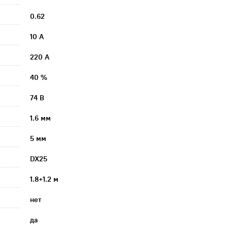
0.62
10 А
220 А
40 %
74 В
1.6 мм
5 мм
DX25
1.8+1.2 м
нет
да