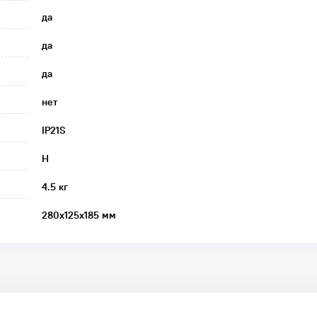
да
да
да
нет
IP21S
H
4.5 кг
280x125x185 мм