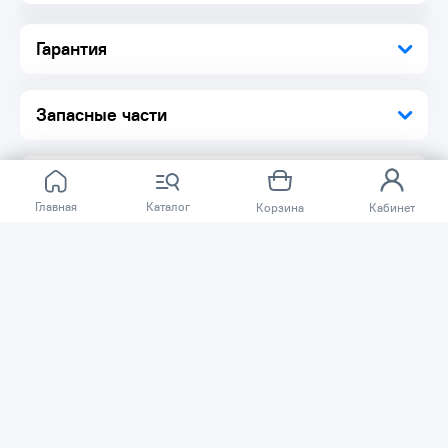
Гарантия
Запасные части
Главная
Каталог
Корзина
Кабинет
Отзывов ещё нет.
Расскажите о товаре, который приобрели у нас.
Благодаря этому другие покупатели смогут узнать о
качестве, достоинствах и возможных недостатках
товара, который они собираются приобрести.
Написать отзыв
Нужна помощь?