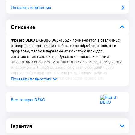
Показать полностью
Описание
Фрезер DEKO DKR800 063-4352
- применяется в различных
столярных и плотницких работах для обработки кромок и
профилей, фасок в деревянных конструкциях, для
изготовления пазов и т.д. Рукоятки с нескользящими
накладками способствуют надежному и комфортному хвату
инструмента. Линейка, расположенная в боковой части
корпуса, обеспечивает точную регулировку глубины
фрезерования. Поставляется с набором фрез 6 шт.
Преимущества:
Обрезиненные рукоятки для комфортного захвата
Все товары DEKO
Благодаря вентиляционным отверстиям избыток тепла
своевременно отводится от двигателя, что уберегает его
от перегрева и поломки
Мощный двигатель со скоростью 30000 об/мин
Гарантия
Комплектация:
Фрезер 1 шт.