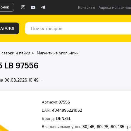
вонок
Контакты
Адреса магазинов
КАТАЛОГ
сварки и пайки
Магнитные угольники
 LB 97556
а 08.08.2026 10:49
•
Артикул:
97556
EAN:
4044996221052
Бренд:
DENZEL
Выставляемые углы:
30; 45; 60; 75; 90; 135 гр