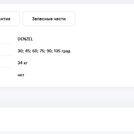
антия
Запасные части
DENZEL
30; 45; 60; 75; 90; 135 град
34 кг
нет