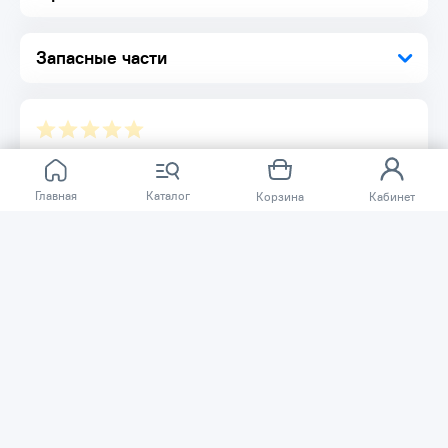
Запасные части
Отзывов ещё нет.
Главная
Каталог
Корзина
Кабинет
Расскажите о товаре, который приобрели у нас.
Благодаря этому другие покупатели смогут узнать о
качестве, достоинствах и возможных недостатках
товара, который они собираются приобрести.
Написать отзыв
Нужна помощь?
Задайте вопрос о товаре, и мы или другие покупатели
помогут вам с ответом. Ваш вопрос может быть полезен