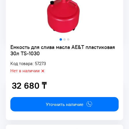
Емкость для слива масла AE&T пластиковая
30л TS-1030
Код товара: 57273
Нет в наличии
32 680 ₸
32 680 ₸
Уточнить наличие