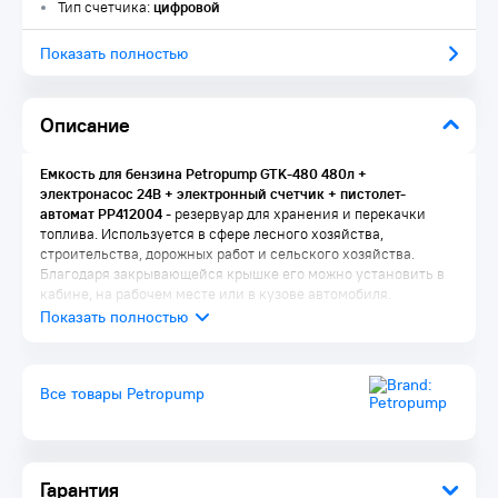
Тип счетчика:
цифровой
Показать полностью
Описание
Емкость для бензина Petropump GTK-480 480л +
электронасос 24В + электронный счетчик + пистолет-
автомат PP412004
- резервуар для хранения и перекачки
топлива. Используется в сфере лесного хозяйства,
строительства, дорожных работ и сельского хозяйства.
Благодаря закрывающейся крышке его можно установить в
кабине, на рабочем месте или в кузове автомобиля.
Преимущества:
Сверхпрочная прочная конструкция из полиэстера
Все товары Petropump
Встроенные карманы для вилочного погрузчика для
легкого подъема
Предварительно формованные углубления с храповыми
ремнями для транспортировки
Запираемая крышка для топливного насоса и
Гарантия
принадлежностей