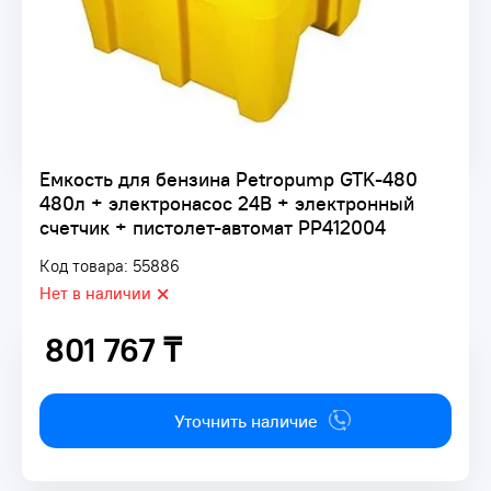
Емкость для бензина Petropump GTK-480
480л + электронасос 24В + электронный
счетчик + пистолет-автомат PP412004
Код товара: 55886
Нет в наличии
801 767 ₸
801 767 ₸
Уточнить наличие