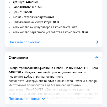
Артикул:
4462020
EAN:
4006825670776
Бренд:
Einhell
Тип двигателя:
бесщеточный
Напряжение аккумулятора:
18 В
Количество аккумуляторов в комплекте:
нет
Количество зарядного устройства в комплекте:
0 шт.
Показать полностью
Описание
Эксцентриковая шлифмашина Einhell TP-RS 18/32 Li BL - Solo
4462020 -
обладает высокой производительностью и
позволяет добиваться качественного
результата. Инструмент входит в семейство Power X-Change.
Инструмент приводится в действие бесщеточным
двигателем PurePOWER, обеспечивающим повышенную
мощность и длительное время работы. Эргономичный корпус
и съемная дополнительная рукоятка обеспечивают точное
управление инструментом при шлифовке. Абразивная
бумага крепится с помощью системы