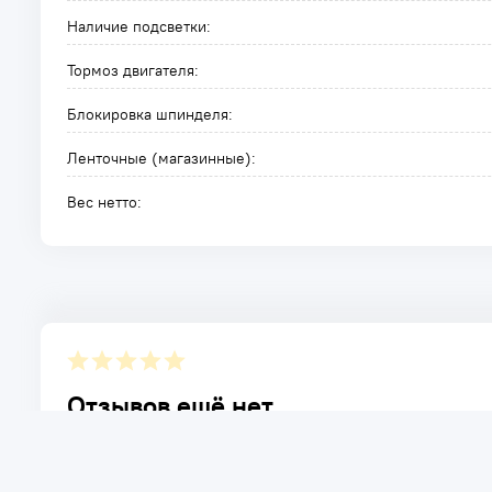
Наличие подсветки:
Тормоз двигателя:
Блокировка шпинделя:
Ленточные (магазинные):
Вес нетто:
Отзывов ещё нет.
Расскажите о товаре, который приобрели у нас. Благод
достоинствах и возможных недостатках товара, котор