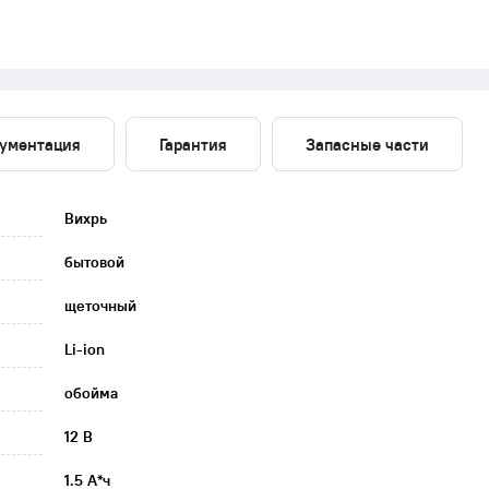
ументация
Гарантия
Запасные части
Вихрь
бытовой
щеточный
Li-ion
обойма
12 В
1.5 А*ч