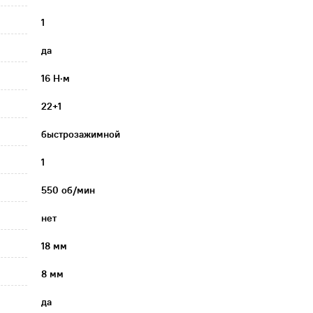
1
да
16 Н·м
22+1
быстрозажимной
1
550 об/мин
нет
18 мм
8 мм
да