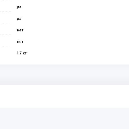
да
да
нет
нет
1.7 кг
аря этому другие покупатели смогут узнать о качестве,
ый они собираются приобрести.