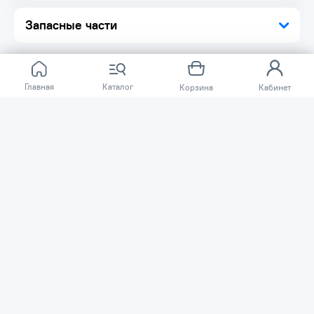
Запасные части
Главная
Каталог
Корзина
Кабинет
Отзывов ещё нет.
Расскажите о товаре, который приобрели у нас.
Благодаря этому другие покупатели смогут узнать о
качестве, достоинствах и возможных недостатках
товара, который они собираются приобрести.
Написать отзыв
Нужна помощь?
Задайте вопрос о товаре, и мы или другие покупатели
помогут вам с ответом. Ваш вопрос может быть полезен
и другим покупателям.