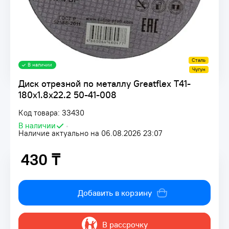
Сталь
В наличии
Чугун
Диск отрезной по металлу Greatflex Т41-
180х1.8х22.2 50-41-008
Код товара: 33430
В наличии
•
Наличие актуально на 06.08.2026 23:07
430 ₸
430 ₸
Добавить в корзину
В рассрочку