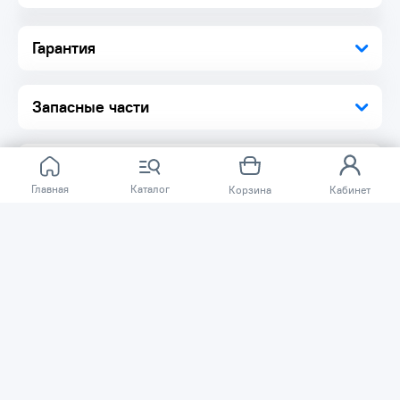
Гарантия
Запасные части
Главная
Каталог
Корзина
Кабинет
Отзывов ещё нет.
Расскажите о товаре, который приобрели у нас.
Благодаря этому другие покупатели смогут узнать о
качестве, достоинствах и возможных недостатках
товара, который они собираются приобрести.
Написать отзыв
Нужна помощь?