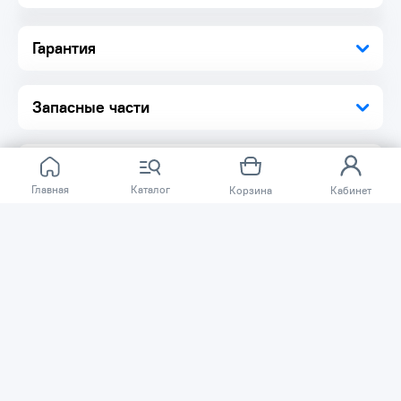
Гарантия
Запасные части
Главная
Каталог
Корзина
Кабинет
Отзывов ещё нет.
Расскажите о товаре, который приобрели у нас.
Благодаря этому другие покупатели смогут узнать о
качестве, достоинствах и возможных недостатках
товара, который они собираются приобрести.
Написать отзыв
Нужна помощь?