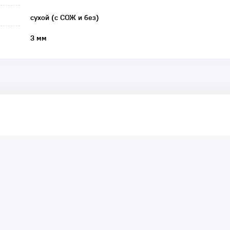
сухой (с СОЖ и без)
3 мм
аря этому другие покупатели смогут узнать о качестве,
ый они собираются приобрести.