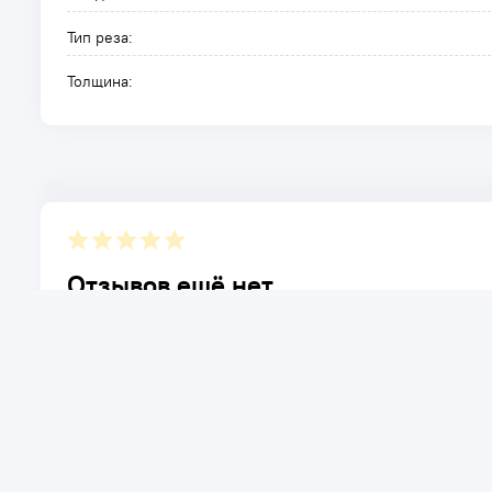
Тип реза:
Толщина:
Отзывов ещё нет.
Расскажите о товаре, который приобрели у нас. Благод
достоинствах и возможных недостатках товара, котор
Написать отзыв