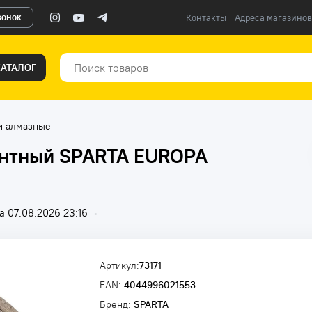
вонок
Контакты
Адреса магазинов
КАТАЛОГ
и алмазные
ентный SPARTA EUROPA
 07.08.2026 23:16
•
Артикул:
73171
EAN:
4044996021553
Бренд:
SPARTA