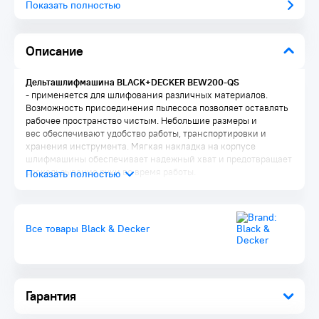
Показать полностью
Описание
Дельташлифмашина BLACK+DECKER BEW200-QS
- применяется для шлифования различных материалов.
Возможность присоединения пылесоса позволяет оставлять
рабочее пространство чистым. Небольшие размеры и
вес обеспечивают удобство работы, транспортировки и
хранения инструмента. Мягкая накладка на корпусе
шлифмашины обеспечивает надежный хват и предотвращает
соскальзывание руки во время работы.
Преимущества:
Треугольная шлифовальная плита для шлифования ребер,
углов и плоских поверхностей
Все товары Black & Decker
Легкий и удобный в обращении инструмент, пригодный
для обслуживания одной рукой
Мощный двигатель обеспечивает хорошую
производительность
Пылесборник оставляет воздух и рабочее пространство
Гарантия
чистым