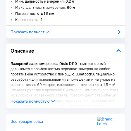
Мин. дальность измерения:
0.2 м
Макс. дальность измерения:
60 м
Погрешность:
± 1.5 мм
Класс лазера:
2
Показать полностью
Описание
Лазерный дальномер Leica Disto D110
- миниатюрный
дальномер с возможностью передачи замеров на любое
портативное устройство с помощью Bluetooth.Специально
разработан для использования в помещении и на улице на
расстояния до 60 метров, измерения с точностью ± 1,5 мм!
Обычная рулетка в прошлом! Линзы дальномера выполнены
из высококачественного стекла, поэтому дают стабильный
результат при любых температурах (другие производители
используют пластик, который деформируется как со
временем, так и при перепадах температур).Передача
данных по Bluetooth ! - Вы можете пересылать измерения
Все товары Leica
непосредственно на мобильное устройство с операционной
системой iOS с помощью встроенной технологии Bluetooth