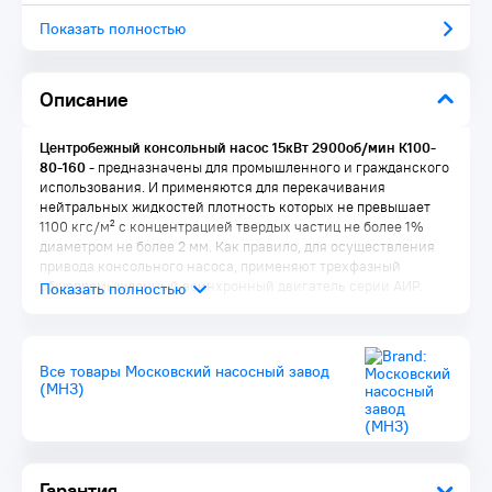
Показать полностью
Описание
Центробежный консольный насос 15кВт 2900об/мин К100-
80-160
- предназначены для промышленного и гражданского
использования. И применяются для перекачивания
нейтральных жидкостей плотность которых не превышает
1100 кгс/м² с концентрацией твердых частиц не более 1%
диаметром не более 2 мм. Как правило, для осуществления
привода консольного насоса, применяют трехфазный
общепромышленный асинхронный двигатель серии АИР.
Консольные насосы К100-80-160 перекачивают воду и
другие жидкости со следующими показателями:
Температура в интервале - минус 10°C (263К) ... плюс
Все товары Московский насосный завод
105°C (378К)
(МНЗ)
Величина pH (водородного показателя) - 6 ... 9
Содержание взвешенных частиц не выше 1% по массе
Максимальный размер частиц 0.2 мм
Комплектация:
Гарантия