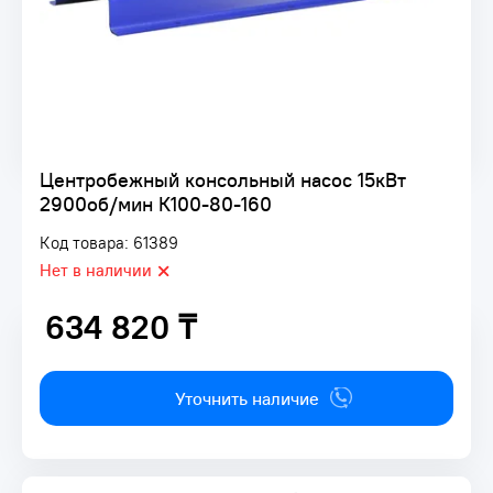
Центробежный консольный насос 15кВт
2900об/мин К100-80-160
Код товара: 61389
Нет в наличии
634 820 ₸
634 820 ₸
Уточнить наличие