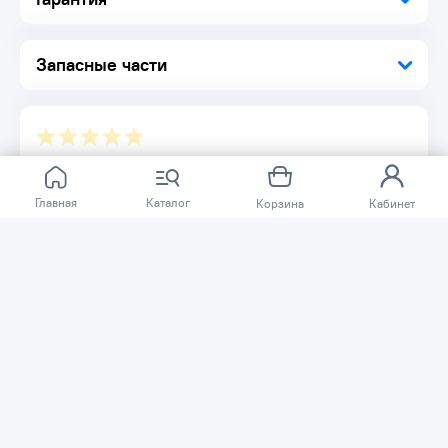
Рабочий агрегат 1 шт.
Двигатель 1 шт.
Рама 1 шт.
Запасные части
Отзывов ещё нет.
Главная
Каталог
Корзина
Кабинет
Расскажите о товаре, который приобрели у нас.
Благодаря этому другие покупатели смогут узнать о
качестве, достоинствах и возможных недостатках
товара, который они собираются приобрести.
Написать отзыв
Нужна помощь?
Задайте вопрос о товаре, и мы или другие покупатели
помогут вам с ответом. Ваш вопрос может быть полезен