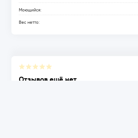
Моющийся:
Вес нетто:
Отзывов ещё нет.
Расскажите о товаре, который приобрели у нас. Благод
достоинствах и возможных недостатках товара, котор
Написать отзыв