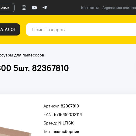
вонок
Контакты
Адреса магазинов
КАТАЛОГ
ссуары для пылесосов
300 5шт. 82367810
Артикул:
82367810
EAN:
5715492012114
Бренд:
NILFISK
Тип:
пылесборник