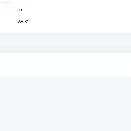
нет
0.4 кг
аря этому другие покупатели смогут узнать о качестве,
ый они собираются приобрести.