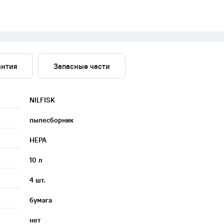
антия
Запасные части
NILFISK
пылесборник
HEPA
10 л
4 шт.
бумага
нет