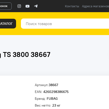
вонок
Контакты
Адреса магазинов
КАТАЛОГ
g TS 3800 38667
Артикул:
38667
EAN:
4260298386675
Бренд:
FUBAG
Вес нетто:
23 кг