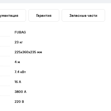
ументация
Гарантия
Запасные части
FUBAG
23 кг
225х360х235 мм
4 м
7.4 кВт
16 А
3800 А
220 В